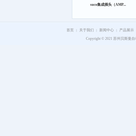
集成插头（P...
suco集成插头（Pac...
suco集成插头（AMP...
首页
关于我们
新闻中心
产品展示
|
|
|
Copyright © 2021 苏州