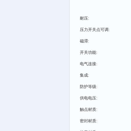
耐压:
压力开关点可调:
磁滞:
开关功能:
电气连接:
集成:
防护等级:
供电电压:
触点材质:
密封材质: