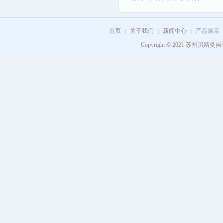
首页
关于我们
新闻中心
产品展示
|
|
|
Copyright © 2021 苏州