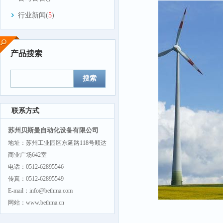
行业新闻(
5
)
产品搜索
联系方式
苏州贝斯曼自动化设备有限公司
地址：苏州工业园区东延路118号顺达
商业广场642室
电话：0512-62895546
传真：0512-62895549
E-mail：info@bethma.com
网站：www.bethma.cn